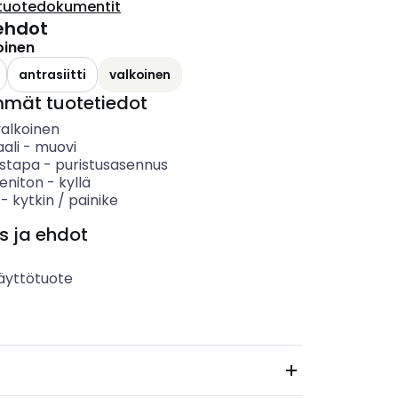
tuotedokumentit
ehdot
oinen
antrasiitti
valkoinen
mmät tuotetiedot
valkoinen
ali
-
muovi
ystapa
-
puristusasennus
eniton
-
kyllä
-
kytkin / painike
s ja ehdot
äyttötuote