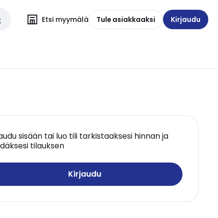
Etsi myymälä
Tule asiakkaaksi
Kirjaudu
jaudu sisään tai luo tili tarkistaaksesi hinnan ja
däksesi tilauksen
Kirjaudu