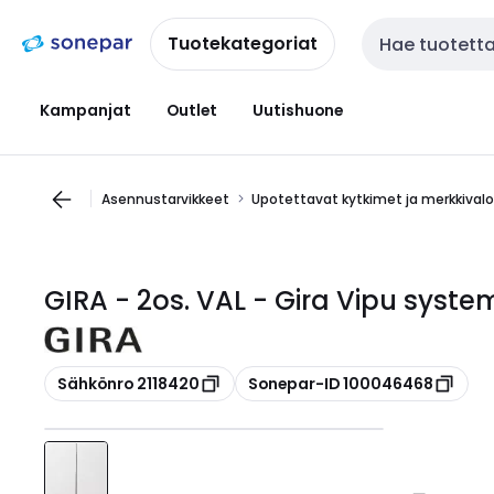
Siirry
Siirry
navigointiin
sisältöön
Tuotekategoriat
Haku
Kampanjat
Outlet
Uutishuone
Asennustarvikkeet
Upotettavat kytkimet ja merkkival
GIRA - 2os. VAL - Gira Vipu syste
Kopioi
Kopioi
Sähkönro 2118420
Sonepar-ID 100046468