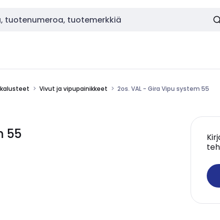
okalusteet
Vivut ja vipupainikkeet
2os. VAL - Gira Vipu system 55
m 55
Kir
teh