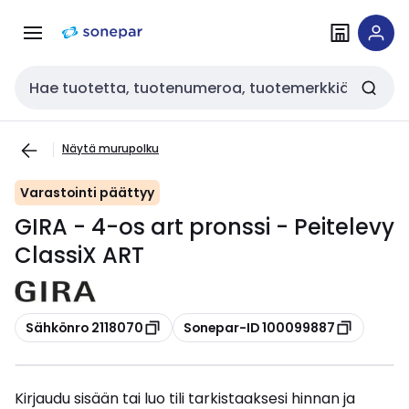
Siirry
Siirry
navigointiin
sisältöön
Haku
Näytä murupolku
Varastointi päättyy
GIRA - 4-os art pronssi - Peitelevy
ClassiX ART
Kopioi
Kopioi
Sähkönro 2118070
Sonepar-ID 100099887
Kirjaudu sisään tai luo tili tarkistaaksesi hinnan ja