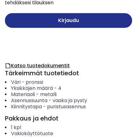
tehdäksesi tilauksen
Kirjaudu
Katso tuotedokumentit
Tärkeimmät tuotetiedot
Väri
-
pronssi
Yksikköjen määrä
-
4
Materiaali
-
metalli
Asennussuunta
-
vaaka ja pysty
Kiinnitystapa
-
puristusasennus
Pakkaus ja ehdot
1
kpl
Vakiokäyttötuote