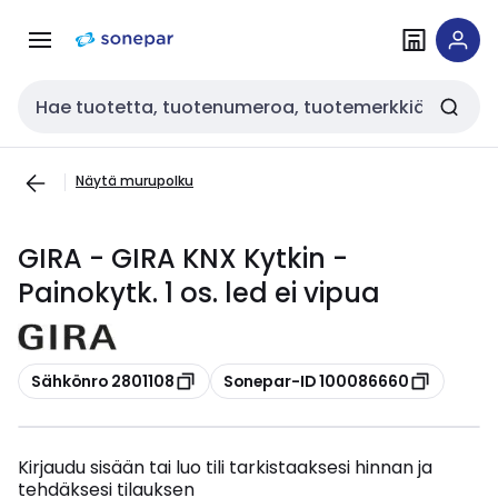
Siirry
Siirry
navigointiin
sisältöön
Haku
Näytä murupolku
GIRA - GIRA KNX Kytkin -
Painokytk. 1 os. led ei vipua
Kopioi
Kopioi
Sähkönro 2801108
Sonepar-ID 100086660
Kirjaudu sisään tai luo tili tarkistaaksesi hinnan ja
tehdäksesi tilauksen