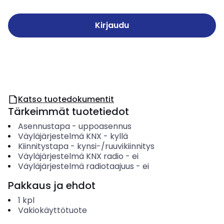
Kirjaudu
Katso tuotedokumentit
Tärkeimmät tuotetiedot
Asennustapa
-
uppoasennus
Väyläjärjestelmä KNX
-
kyllä
Kiinnitystapa
-
kynsi-/ruuvikiinnitys
Väyläjärjestelmä KNX radio
-
ei
Väyläjärjestelmä radiotaajuus
-
ei
Pakkaus ja ehdot
1
kpl
Vakiokäyttötuote