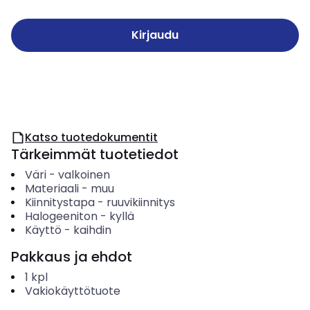
Kirjaudu
Katso tuotedokumentit
Tärkeimmät tuotetiedot
Väri
-
valkoinen
Materiaali
-
muu
Kiinnitystapa
-
ruuvikiinnitys
Halogeeniton
-
kyllä
Käyttö
-
kaihdin
Pakkaus ja ehdot
1
kpl
Vakiokäyttötuote