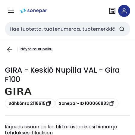
Siirry
Siirry
navigointiin
sisältöön
Haku
Näytä murupolku
GIRA - Keskiö Nupilla VAL - Gira
F100
Kopioi
Kopioi
Sähkönro 2118615
Sonepar-ID 100066883
Kirjaudu sisään tai luo tili tarkistaaksesi hinnan ja
tehdäksesi tilauksen