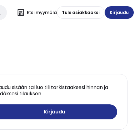
Etsi myymälä
Tule asiakkaaksi
Kirjaudu
jaudu sisään tai luo tili tarkistaaksesi hinnan ja
däksesi tilauksen
Kirjaudu