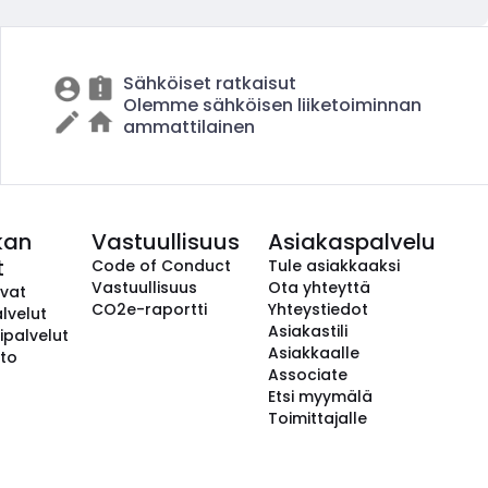
Sähköiset ratkaisut
Olemme sähköisen liiketoiminnan
ammattilainen
kan
Vastuullisuus
Asiakaspalvelu
t
Code of Conduct
Tule asiakkaaksi
Vastuullisuus
Ota yhteyttä
avat
CO2e-raportti
Yhteystiedot
lvelut
Asiakastili
ipalvelut
Asiakkaalle
to
Associate
Etsi myymälä
Toimittajalle