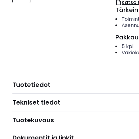
Katso 
Tärkei
Toimin
Asennu
Pakkau
5
kpl
Vakiok
Tuotetiedot
Tekniset tiedot
Tuotekuvaus
Dokumentit ja linkit