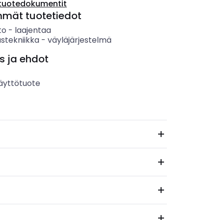
tuotedokumentit
mmät tuotetiedot
to
-
laajentaa
stekniikka
-
väyläjärjestelmä
s ja ehdot
äyttötuote