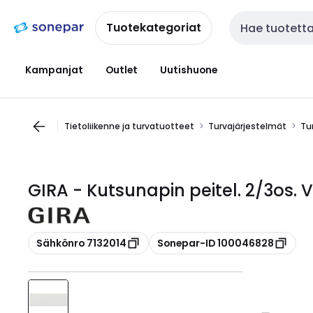
Siirry
Siirry
navigointiin
sisältöön
Tuotekategoriat
Haku
Kampanjat
Outlet
Uutishuone
Tietoliikenne ja turvatuotteet
Turvajärjestelmät
Tu
GIRA - Kutsunapin peitel. 2/3os. V
Kopioi
Kopioi
Sähkönro 7132014
Sonepar-ID 100046828