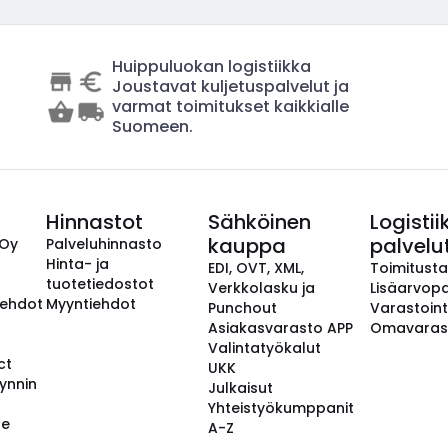
Huippuluokan logistiikka
Joustavat kuljetuspalvelut ja
varmat toimitukset kaikkialle
Suomeen.
Hinnastot
Sähköinen
Logistii
kauppa
palvelu
 Oy
Palveluhinnasto
Hinta- ja
EDI, OVT, XML,
Toimitust
tuotetiedostot
Verkkolasku ja
Lisäarvopa
aehdot
Myyntiehdot
Punchout
Varastoint
Asiakasvarasto APP
Omavaras
Valintatyökalut
ct
UKK
ynnin
Julkaisut
Yhteistyökumppanit
se
A-Z