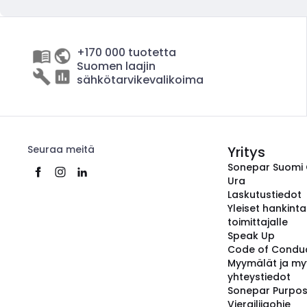
+170 000 tuotetta
Suomen laajin
sähkötarvikevalikoima
Seuraa meitä
Yritys
Sonepar Suomi
Ura
Laskutustiedot
Yleiset hankint
toimittajalle
Speak Up
Code of Condu
Myymälät ja my
yhteystiedot
Sonepar Purpo
Vierailijaohje