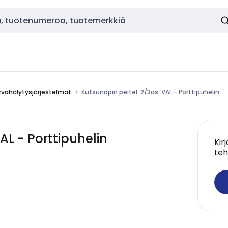
rvahälytysjärjestelmät
Kutsunapin peitel. 2/3os. VAL - Porttipuhelin
AL - Porttipuhelin
Kir
teh