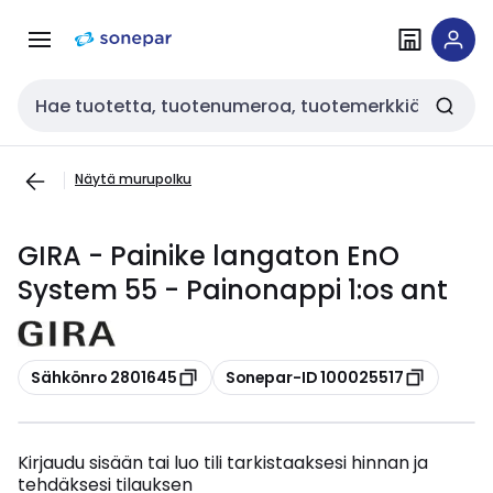
Siirry
Siirry
navigointiin
sisältöön
Haku
Näytä murupolku
GIRA - Painike langaton EnO
System 55 - Painonappi 1:os ant
Kopioi
Kopioi
Sähkönro 2801645
Sonepar-ID 100025517
Kirjaudu sisään tai luo tili tarkistaaksesi hinnan ja
tehdäksesi tilauksen