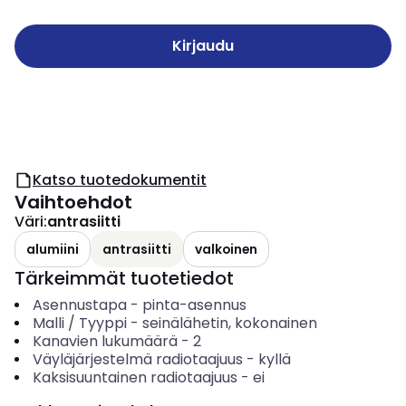
Kirjaudu
Katso tuotedokumentit
Vaihtoehdot
Väri
:
antrasiitti
alumiini
antrasiitti
valkoinen
Tärkeimmät tuotetiedot
Asennustapa
-
pinta-asennus
Malli / Tyyppi
-
seinälähetin, kokonainen
Kanavien lukumäärä
-
2
Väyläjärjestelmä radiotaajuus
-
kyllä
Kaksisuuntainen radiotaajuus
-
ei