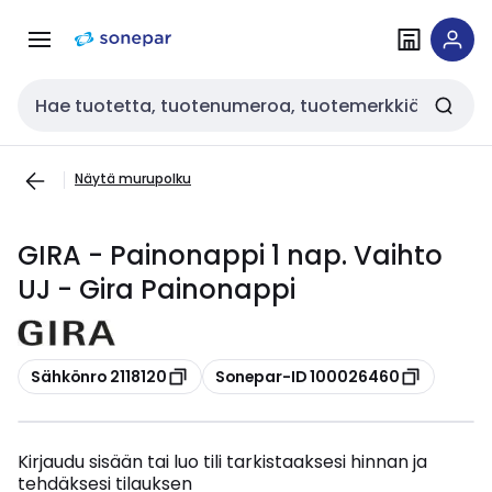
Siirry
Siirry
navigointiin
sisältöön
Haku
Näytä murupolku
GIRA - Painonappi 1 nap. Vaihto
UJ - Gira Painonappi
Kopioi
Kopioi
Sähkönro 2118120
Sonepar-ID 100026460
Kirjaudu sisään tai luo tili tarkistaaksesi hinnan ja
tehdäksesi tilauksen