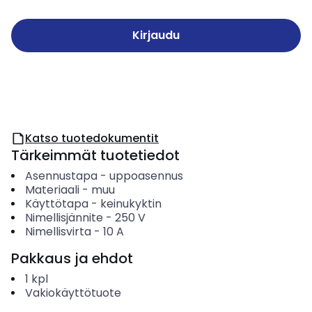
Kirjaudu
Katso tuotedokumentit
Tärkeimmät tuotetiedot
Asennustapa
-
uppoasennus
Materiaali
-
muu
Käyttötapa
-
keinukyktin
Nimellisjännite
-
250
V
Nimellisvirta
-
10
A
Pakkaus ja ehdot
1
kpl
Vakiokäyttötuote