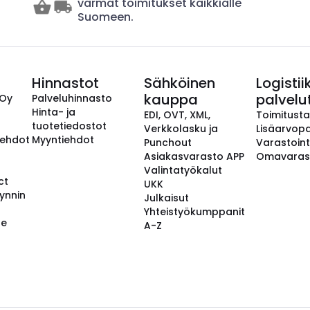
varmat toimitukset kaikkialle
Suomeen.
Hinnastot
Sähköinen
Logistii
kauppa
palvelu
 Oy
Palveluhinnasto
Hinta- ja
EDI, OVT, XML,
Toimitust
tuotetiedostot
Verkkolasku ja
Lisäarvopa
aehdot
Myyntiehdot
Punchout
Varastoint
Asiakasvarasto APP
Omavaras
Valintatyökalut
ct
UKK
ynnin
Julkaisut
Yhteistyökumppanit
se
A-Z