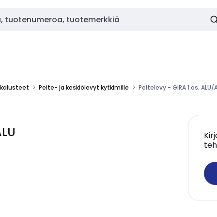
okalusteet
Peite- ja keskiölevyt kytkimille
Peitelevy - GIRA 1 os. ALU/
ALU
Kir
teh