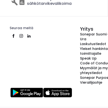
sähkötarvikevalikoima
Seuraa meitä
Yritys
Sonepar Suomi
Ura
Laskutustiedot
Yleiset hankint
toimittajalle
Speak Up
Code of Condu
Myymälät ja my
yhteystiedot
Sonepar Purpo
Vierailijaohje