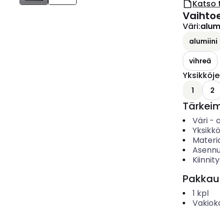
Katso 
Vaihto
Väri
:
alumi
alumiini
vihreä
Yksikköj
1
2
Tärkei
Väri
-
a
Yksikk
Materia
Asennu
Kiinnit
Pakkau
1
kpl
Vakiok