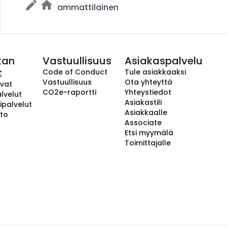
ammattilainen
kan
Vastuullisuus
Asiakaspalvelu
t
Code of Conduct
Tule asiakkaaksi
Vastuullisuus
Ota yhteyttä
avat
CO2e-raportti
Yhteystiedot
lvelut
Asiakastili
ipalvelut
Asiakkaalle
to
Associate
Etsi myymälä
Toimittajalle