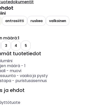
tuotedokumentit
ehdot
ini
antrasiitti
ruskea
valkoinen
en määrä
:
1
3
4
5
mmät tuotetiedot
lumiini
öjen määrä
-
1
ali
-
muovi
ssuunta
-
vaaka ja pysty
ystapa
-
puristusasennus
s ja ehdot
äyttötuote