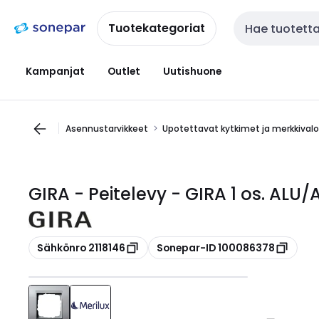
Siirry
Siirry
navigointiin
sisältöön
Tuotekategoriat
Haku
Kampanjat
Outlet
Uutishuone
Asennustarvikkeet
Upotettavat kytkimet ja merkkival
GIRA - Peitelevy - GIRA 1 os. ALU/
Kopioi
Kopioi
Sähkönro 2118146
Sonepar-ID 100086378