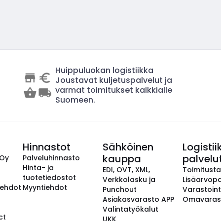
Huippuluokan logistiikka
Joustavat kuljetuspalvelut ja
varmat toimitukset kaikkialle
Suomeen.
Hinnastot
Sähköinen
Logistii
kauppa
palvelu
 Oy
Palveluhinnasto
Hinta- ja
EDI, OVT, XML,
Toimitust
tuotetiedostot
Verkkolasku ja
Lisäarvopa
aehdot
Myyntiehdot
Punchout
Varastoint
Asiakasvarasto APP
Omavaras
Valintatyökalut
ct
UKK