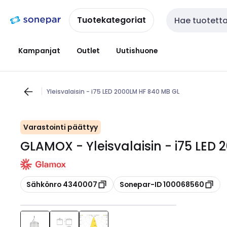
Siirry
Siirry
navigointiin
sisältöön
Tuotekategoriat
Haku
Kampanjat
Outlet
Uutishuone
Yleisvalaisin - i75 LED 2000LM HF 840 MB GL
Varastointi päättyy
GLAMOX - Yleisvalaisin - i75 LED
Kopioi
Kopioi
Sähkönro 4340007
Sonepar-ID 100068560