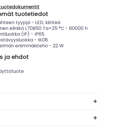
tuotedokumentit
mmät tuotetiedot
ähteen tyyppi
-
LED, kiinteä
imen elinikä L70B50 Ta=25 °C
-
60000
h
ntiluokka (IP)
-
IP65
estävyysluokka
-
IK08
telmän enimmäisteho
-
22
W
s ja ehdot
äyttötuote