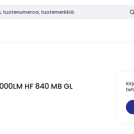
Kir
 2000LM HF 840 MB GL
teh