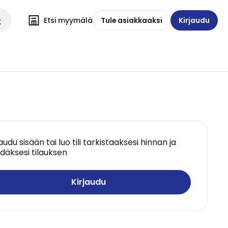
Etsi myymälä
Tule asiakkaaksi
Kirjaudu
jaudu sisään tai luo tili tarkistaaksesi hinnan ja
däksesi tilauksen
Kirjaudu