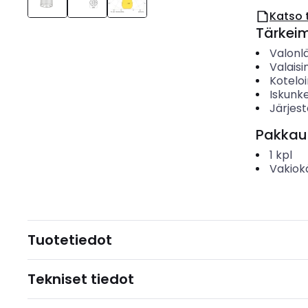
Katso 
Tärkei
Valonl
Valais
Koteloi
Iskunk
Järjes
Pakkau
1
kpl
Vakiok
Tuotetiedot
Tekniset tiedot