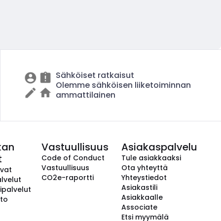
Sähköiset ratkaisut
Olemme sähköisen liiketoiminnan
ammattilainen
kan
Vastuullisuus
Asiakaspalvelu
t
Code of Conduct
Tule asiakkaaksi
Vastuullisuus
Ota yhteyttä
avat
CO2e-raportti
Yhteystiedot
lvelut
Asiakastili
ipalvelut
Asiakkaalle
to
Associate
Etsi myymälä