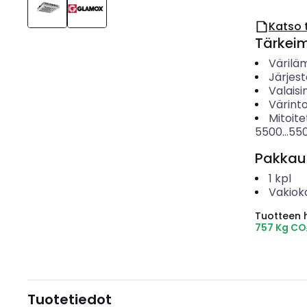
Katso 
Tärkei
Värilä
Järjes
Valais
Värinto
Mitoite
5500...55
Pakkau
1
kpl
Vakiok
Tuotteen hi
757 Kg CO
Tuotetiedot