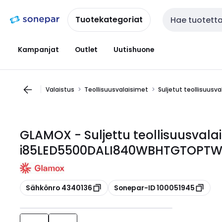
Siirry
Siirry
navigointiin
sisältöön
Tuotekategoriat
Haku
Kampanjat
Outlet
Uutishuone
Valaistus
Teollisuusvalaisimet
Suljetut teollisuusv
GLAMOX - Suljettu teollisuusvalai
i85LED5500DALI840WBHTGTOPTW
Kopioi
Kopioi
Sähkönro 4340136
Sonepar-ID 100051945