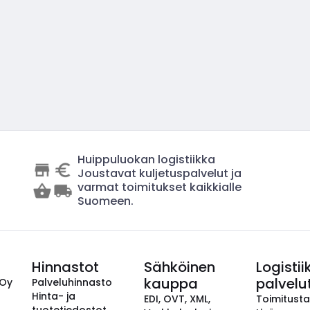
Huippuluokan logistiikka
Joustavat kuljetuspalvelut ja
varmat toimitukset kaikkialle
Suomeen.
Hinnastot
Sähköinen
Logistii
kauppa
palvelu
 Oy
Palveluhinnasto
Hinta- ja
EDI, OVT, XML,
Toimitust