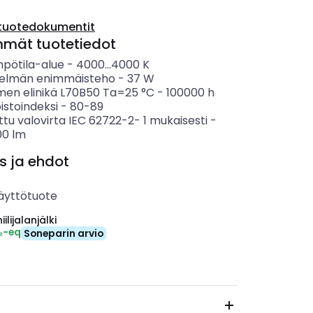
tuotedokumentit
mmät tuotetiedot
mpötila-alue
-
4000...4000
K
telmän enimmäisteho
-
37
W
imen elinikä L70B50 Ta=25 °C
-
100000
h
istoindeksi
-
80-89
ttu valovirta IEC 62722-2- 1 mukaisesti
-
00
lm
s ja ehdot
äyttötuote
ilijalanjälki
₂-eq
Soneparin arvio