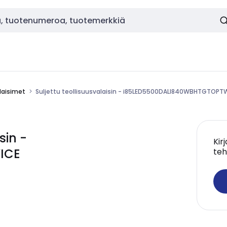
alaisimet
Suljettu teollisuusvalaisin - i85LED5500DALI840WBHTGTOPT
sin -
Kir
ICE
teh