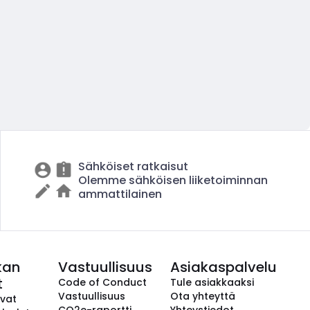
Sähköiset ratkaisut
Olemme sähköisen liiketoiminnan
ammattilainen
kan
Vastuullisuus
Asiakaspalvelu
t
Code of Conduct
Tule asiakkaaksi
Vastuullisuus
Ota yhteyttä
avat