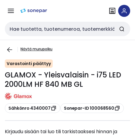
Siirry
Siirry
navigointiin
sisältöön
Haku
Näytä murupolku
Varastointi päättyy
GLAMOX - Yleisvalaisin - i75 LED
2000LM HF 840 MB GL
Kopioi
Kopioi
Sähkönro 4340007
Sonepar-ID 100068560
Kirjaudu sisään tai luo tili tarkistaaksesi hinnan ja