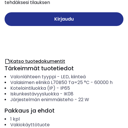
tehdäksesi tilauksen
Kirjaudu
Katso tuotedokumentit
Tärkeimmät tuotetiedot
Valonlähteen tyyppi
-
LED, kiinteä
Valaisimen elinikä L70B50 Ta=25 °C
-
60000
h
Kotelointiluokka (IP)
-
IP65
Iskunkestävyysluokka
-
IK08
Järjestelmän enimmäisteho
-
22
W
Pakkaus ja ehdot
1
kpl
Vakiokäyttötuote