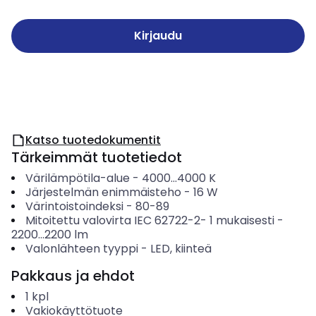
Kirjaudu
Katso tuotedokumentit
Tärkeimmät tuotetiedot
Värilämpötila-alue
-
4000...4000
K
Järjestelmän enimmäisteho
-
16
W
Värintoistoindeksi
-
80-89
Mitoitettu valovirta IEC 62722-2- 1 mukaisesti
-
2200...2200
lm
Valonlähteen tyyppi
-
LED, kiinteä
Pakkaus ja ehdot
1
kpl
Vakiokäyttötuote