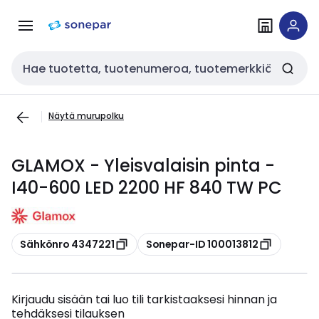
Siirry
Siirry
navigointiin
sisältöön
Haku
Näytä murupolku
GLAMOX - Yleisvalaisin pinta -
I40-600 LED 2200 HF 840 TW PC
Kopioi
Kopioi
Sähkönro 4347221
Sonepar-ID 100013812
Kirjaudu sisään tai luo tili tarkistaaksesi hinnan ja
tehdäksesi tilauksen