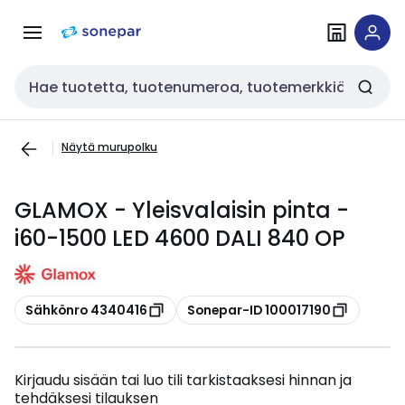
Siirry
Siirry
navigointiin
sisältöön
Haku
Näytä murupolku
GLAMOX - Yleisvalaisin pinta -
i60-1500 LED 4600 DALI 840 OP
Kopioi
Kopioi
Sähkönro 4340416
Sonepar-ID 100017190
Kirjaudu sisään tai luo tili tarkistaaksesi hinnan ja
tehdäksesi tilauksen