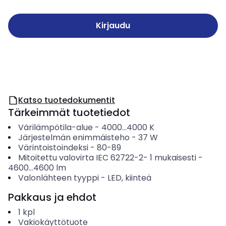
Kirjaudu
Katso tuotedokumentit
Tärkeimmät tuotetiedot
Värilämpötila-alue
-
4000...4000
K
Järjestelmän enimmäisteho
-
37
W
Värintoistoindeksi
-
80-89
Mitoitettu valovirta IEC 62722-2- 1 mukaisesti
-
4600...4600
lm
Valonlähteen tyyppi
-
LED, kiinteä
Pakkaus ja ehdot
1
kpl
Vakiokäyttötuote