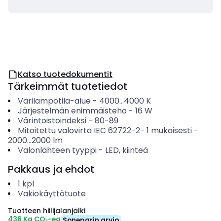
Katso tuotedokumentit
Tärkeimmät tuotetiedot
Värilämpötila-alue
-
4000...4000
K
Järjestelmän enimmäisteho
-
16
W
Värintoistoindeksi
-
80-89
Mitoitettu valovirta IEC 62722-2- 1 mukaisesti
-
2000...2000
lm
Valonlähteen tyyppi
-
LED, kiinteä
Pakkaus ja ehdot
1
kpl
Vakiokäyttötuote
Tuotteen hiilijalanjälki
436 Kg CO₂-eq
Soneparin arvio