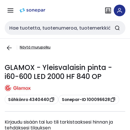
Siirry
Siirry
navigointiin
sisältöön
Haku
Näytä murupolku
GLAMOX - Yleisvalaisin pinta -
i60-600 LED 2000 HF 840 OP
Kopioi
Kopioi
Sähkönro 4340440
Sonepar-ID 100096628
Kirjaudu sisään tai luo tili tarkistaaksesi hinnan ja
tehdäksesi tilauksen