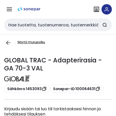
Siirry
Siirry
navigointiin
sisältöön
Haku
Näytä murupolku
GLOBAL TRAC - Adapterirasia -
GA 70-3 VAL
Kopioi
Kopioi
Sähkönro 1453093
Sonepar-ID 100064631
Kirjaudu sisään tai luo tili tarkistaaksesi hinnan ja
tehdäksesi tilauksen