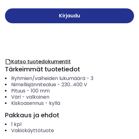
Kirjaudu
Katso tuotedokumentit
Tärkeimmät tuotetiedot
Ryhmien/vaiheiden lukumäärä
-
3
Nimellisjännitealue
-
230...400
V
Pituus
-
100
mm
Väri
-
valkoinen
Kiskoasennus
-
kyllä
Pakkaus ja ehdot
1
kpl
Vakiokäyttötuote