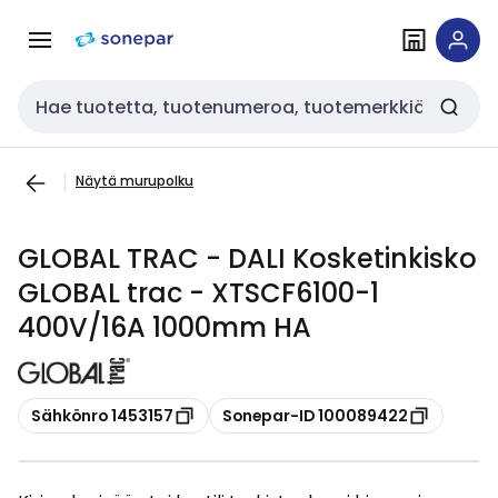
Siirry
Siirry
navigointiin
sisältöön
Haku
Näytä murupolku
GLOBAL TRAC - DALI Kosketinkisko
GLOBAL trac - XTSCF6100-1
400V/16A 1000mm HA
Kopioi
Kopioi
Sähkönro 1453157
Sonepar-ID 100089422