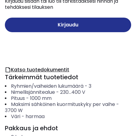
Kirjaudu sisään tai luo tili tarkistaaksesi hinnan ja
tehdäksesi tilauksen
Kirjaudu
Katso tuotedokumentit
Tärkeimmät tuotetiedot
Ryhmien/vaiheiden lukumäärä
-
3
Nimellisjännitealue
-
230...400
V
Pituus
-
1000
mm
Maksimi sähköinen kuormituskyky per vaihe
-
3700
W
Väri
-
harmaa
Pakkaus ja ehdot