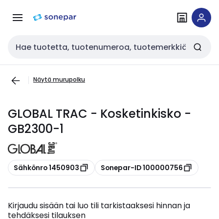
Siirry
Siirry
navigointiin
sisältöön
Haku
Näytä murupolku
GLOBAL TRAC - Kosketinkisko -
GB2300-1
Kopioi
Kopioi
Sähkönro 1450903
Sonepar-ID 100000756
Kirjaudu sisään tai luo tili tarkistaaksesi hinnan ja
tehdäksesi tilauksen