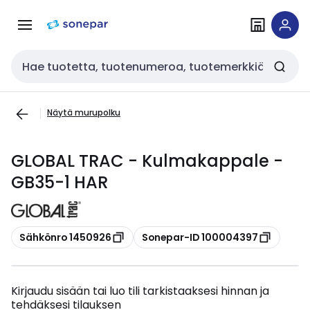
Siirry
Siirry
navigointiin
sisältöön
Haku
Näytä murupolku
GLOBAL TRAC - Kulmakappale -
GB35-1 HAR
Kopioi
Kopioi
Sähkönro 1450926
Sonepar-ID 100004397
Kirjaudu sisään tai luo tili tarkistaaksesi hinnan ja
tehdäksesi tilauksen