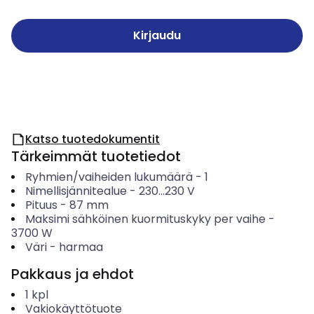
Kirjaudu
Katso tuotedokumentit
Tärkeimmät tuotetiedot
Ryhmien/vaiheiden lukumäärä
-
1
Nimellisjännitealue
-
230...230
V
Pituus
-
87
mm
Maksimi sähköinen kuormituskyky per vaihe
-
3700
W
Väri
-
harmaa
Pakkaus ja ehdot
1
kpl
Vakiokäyttötuote