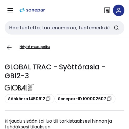
Siirry
Siirry
navigointiin
sisältöön
Haku
Näytä murupolku
GLOBAL TRAC - Syöttörasia -
GB12-3
Kopioi
Kopioi
Sähkönro 1450912
Sonepar-ID 100002607
Kirjaudu sisään tai luo tili tarkistaaksesi hinnan ja
tehdäksesi tilauksen