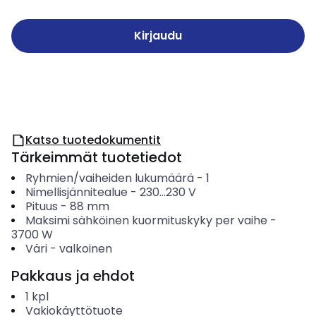
Kirjaudu
Katso tuotedokumentit
Tärkeimmät tuotetiedot
Ryhmien/vaiheiden lukumäärä
-
1
Nimellisjännitealue
-
230...230
V
Pituus
-
88
mm
Maksimi sähköinen kuormituskyky per vaihe
-
3700
W
Väri
-
valkoinen
Pakkaus ja ehdot
1
kpl
Vakiokäyttötuote