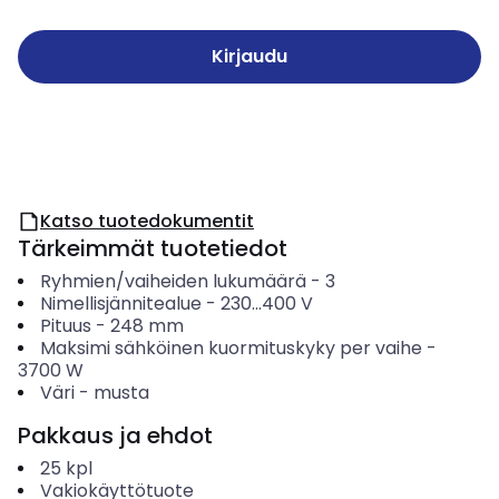
Kirjaudu
Katso tuotedokumentit
Tärkeimmät tuotetiedot
Ryhmien/vaiheiden lukumäärä
-
3
Nimellisjännitealue
-
230...400
V
Pituus
-
248
mm
Maksimi sähköinen kuormituskyky per vaihe
-
3700
W
Väri
-
musta
Pakkaus ja ehdot
25
kpl
Vakiokäyttötuote