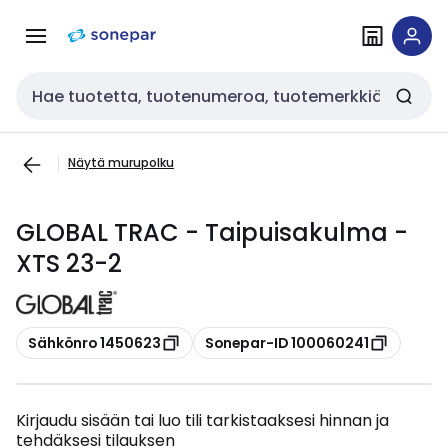
Siirry
Siirry
navigointiin
sisältöön
Haku
Näytä murupolku
GLOBAL TRAC - Taipuisakulma -
XTS 23-2
Kopioi
Kopioi
Sähkönro 1450623
Sonepar-ID 100060241
Kirjaudu sisään tai luo tili tarkistaaksesi hinnan ja
tehdäksesi tilauksen