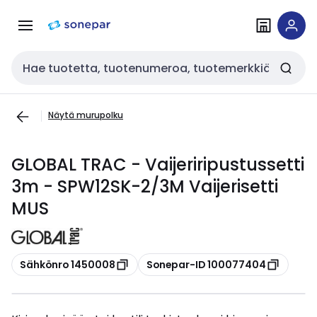
Siirry
Siirry
navigointiin
sisältöön
Haku
Näytä murupolku
GLOBAL TRAC - Vaijeriripustussetti
3m - SPW12SK-2/3M Vaijerisetti
MUS
Kopioi
Kopioi
Sähkönro 1450008
Sonepar-ID 100077404