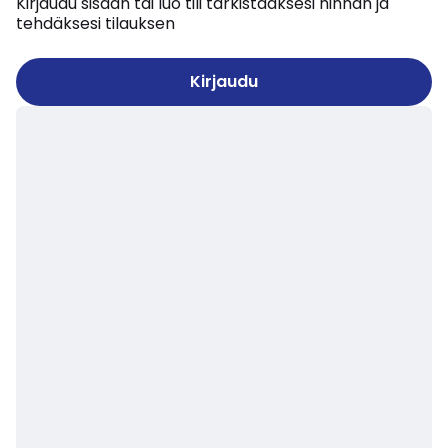
Kirjaudu sisään tai luo tili tarkistaaksesi hinnan ja
tehdäksesi tilauksen
Kirjaudu