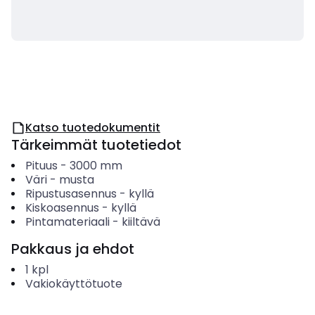
Katso tuotedokumentit
Tärkeimmät tuotetiedot
Pituus
-
3000
mm
Väri
-
musta
Ripustusasennus
-
kyllä
Kiskoasennus
-
kyllä
Pintamateriaali
-
kiiltävä
Pakkaus ja ehdot
1
kpl
Vakiokäyttötuote