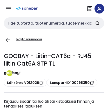
Siirry
Siirry
navigointiin
sisältöön
Haku
Näytä murupolku
GOOBAY - Liitin-CAT6a - RJ45
liitin Cat6A STP TL
Kopioi
Kopioi
Sähkönro V012026
Sonepar-ID 100298350
Kirjaudu sisään tai luo tili tarkistaaksesi hinnan ja
tehdäksesi tilauksen