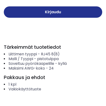
Kirjaudu
Tärkeimmät tuotetiedot
Liittimen tyyppi
-
RJ45 8(8)
Malli / Tyyppi
-
pistotulppa
Soveltuu pyörökaapelille
-
kyllä
Maksimi AWG-koko
-
24
Pakkaus ja ehdot
1
kpl
Vakiokäyttötuote