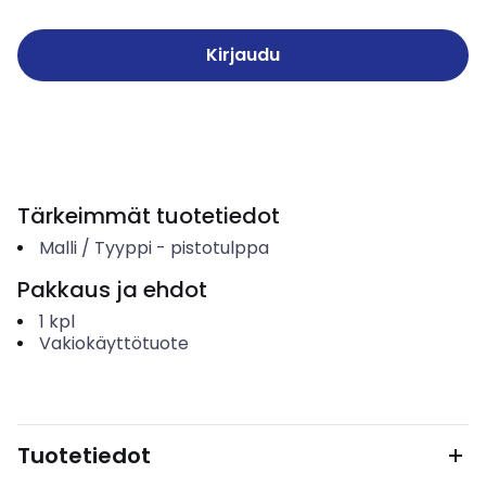
Kirjaudu
Tärkeimmät tuotetiedot
Malli / Tyyppi
-
pistotulppa
Pakkaus ja ehdot
1
kpl
Vakiokäyttötuote
Tuotetiedot