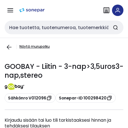
Siirry
Siirry
navigointiin
sisältöön
Haku
Näytä murupolku
GOOBAY - Liitin - 3-nap>3,5uros3-
nap,stereo
Kopioi
Kopioi
Sähkönro V012096
Sonepar-ID 100298420
Kirjaudu sisään tai luo tili tarkistaaksesi hinnan ja
tehdäksesi tilauksen