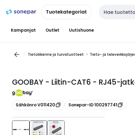
Siirry
Siirry
navigointiin
sisältöön
Tuotekategoriat
Haku
Kampanjat
Outlet
Uutishuone
Tietoliikenne ja turvatuotteet
Tieto- ja televerkkojärj
GOOBAY - Liitin-CAT6 - RJ45-jatk
Kopioi
Kopioi
Sähkönro V011420
Sonepar-ID 100297741