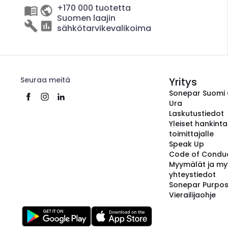
+170 000 tuotetta
Suomen laajin
sähkötarvikevalikoima
Seuraa meitä
Yritys
Sonepar Suomi
Ura
Laskutustiedot
Yleiset hankint
toimittajalle
Speak Up
Code of Condu
Myymälät ja my
yhteystiedot
Sonepar Purpo
Vierailijaohje