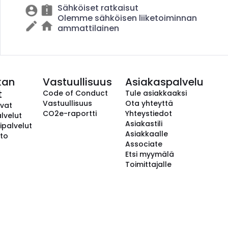
Sähköiset ratkaisut
Olemme sähköisen liiketoiminnan
ammattilainen
kan
Vastuullisuus
Asiakaspalvelu
t
Code of Conduct
Tule asiakkaaksi
Vastuullisuus
Ota yhteyttä
avat
CO2e-raportti
Yhteystiedot
lvelut
Asiakastili
ipalvelut
Asiakkaalle
to
Associate
Etsi myymälä
Toimittajalle