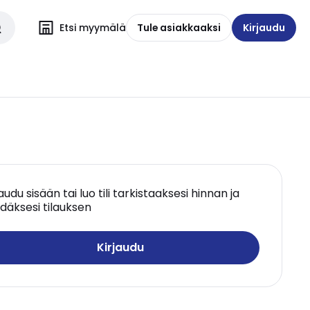
Etsi myymälä
Tule asiakkaaksi
Kirjaudu
jaudu sisään tai luo tili tarkistaaksesi hinnan ja
däksesi tilauksen
Kirjaudu