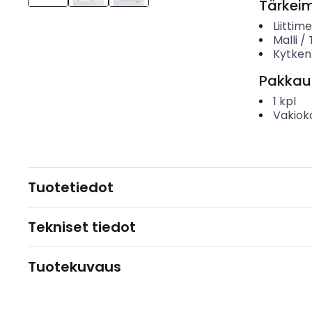
Tärkei
Liittim
Malli /
Kytken
Pakkau
1
kpl
Vakiok
Tuotetiedot
Tekniset tiedot
Tuotekuvaus