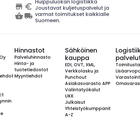
Huippuluokan logistiikka
Joustavat kuljetuspalvelut ja
varmat toimitukset kaikkialle
Suomeen.
Hinnastot
Sähköinen
Logistii
kauppa
palvelu
 Oy
Palveluhinnasto
Hinta- ja
EDI, OVT, XML,
Toimitust
tuotetiedostot
Verkkolasku ja
Lisäarvopa
aehdot
Myyntiehdot
Punchout
Varastoint
Asiakasvarasto APP
Omavaras
Valintatyökalut
ct
UKK
ynnin
Julkaisut
Yhteistyökumppanit
se
A-Z