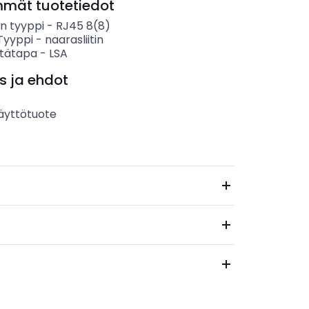
mmät tuotetiedot
en tyyppi
-
RJ45 8(8)
 Tyyppi
-
naarasliitin
tätapa
-
LSA
s ja ehdot
äyttötuote