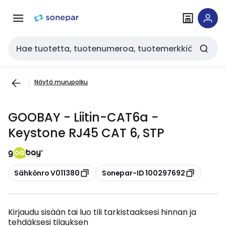
Siirry
Siirry
navigointiin
sisältöön
Haku
Näytä murupolku
GOOBAY - Liitin-CAT6a -
Keystone RJ45 CAT 6, STP
Kopioi
Kopioi
Sähkönro V011380
Sonepar-ID 100297692
Kirjaudu sisään tai luo tili tarkistaaksesi hinnan ja
tehdäksesi tilauksen