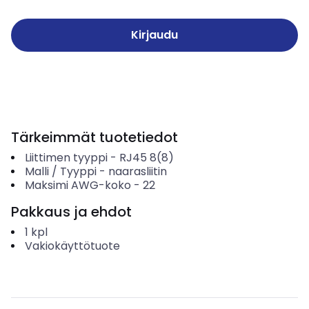
Kirjaudu
Tärkeimmät tuotetiedot
Liittimen tyyppi
-
RJ45 8(8)
Malli / Tyyppi
-
naarasliitin
Maksimi AWG-koko
-
22
Pakkaus ja ehdot
1
kpl
Vakiokäyttötuote