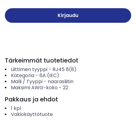
Kirjaudu
Tärkeimmät tuotetiedot
Liittimen tyyppi
-
RJ45 8(8)
Kategoria
-
6A (IEC)
Malli / Tyyppi
-
naarasliitin
Maksimi AWG-koko
-
22
Pakkaus ja ehdot
1
kpl
Vakiokäyttötuote