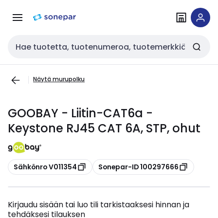
Siirry
Siirry
navigointiin
sisältöön
Haku
Näytä murupolku
GOOBAY - Liitin-CAT6a -
Keystone RJ45 CAT 6A, STP, ohut
Kopioi
Kopioi
Sähkönro V011354
Sonepar-ID 100297666
Kirjaudu sisään tai luo tili tarkistaaksesi hinnan ja
tehdäksesi tilauksen