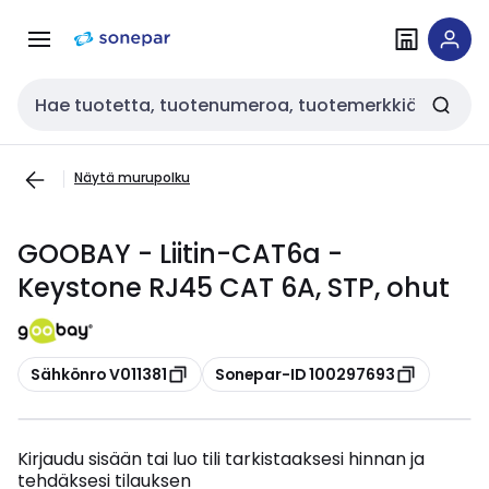
Siirry
Siirry
navigointiin
sisältöön
Haku
Näytä murupolku
GOOBAY - Liitin-CAT6a -
Keystone RJ45 CAT 6A, STP, ohut
Kopioi
Kopioi
Sähkönro V011381
Sonepar-ID 100297693
Kirjaudu sisään tai luo tili tarkistaaksesi hinnan ja
tehdäksesi tilauksen