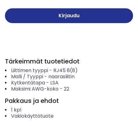
Kirjaudu
Tärkeimmät tuotetiedot
Liittimen tyyppi
-
RJ45 8(8)
Malli / Tyyppi
-
naarasliitin
Kytkentätapa
-
LSA
Maksimi AWG-koko
-
22
Pakkaus ja ehdot
1
kpl
Vakiokäyttötuote