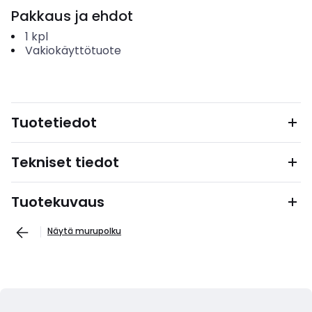
Pakkaus ja ehdot
1
kpl
Vakiokäyttötuote
Tuotetiedot
Tekniset tiedot
Tuotekuvaus
Näytä murupolku