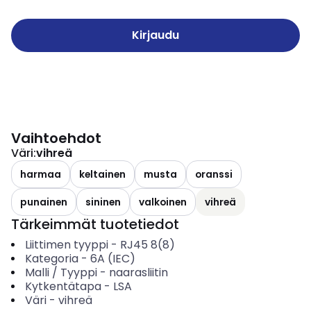
Kirjaudu
Vaihtoehdot
Väri
:
vihreä
harmaa
keltainen
musta
oranssi
punainen
sininen
valkoinen
vihreä
Tärkeimmät tuotetiedot
Liittimen tyyppi
-
RJ45 8(8)
Kategoria
-
6A (IEC)
Malli / Tyyppi
-
naarasliitin
Kytkentätapa
-
LSA
Väri
-
vihreä