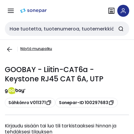
Siirry
Siirry
navigointiin
sisältöön
Haku
Näytä murupolku
GOOBAY - Liitin-CAT6a -
Keystone RJ45 CAT 6A, UTP
Kopioi
Kopioi
Sähkönro V011371
Sonepar-ID 100297683
Kirjaudu sisään tai luo tili tarkistaaksesi hinnan ja
tehdäksesi tilauksen