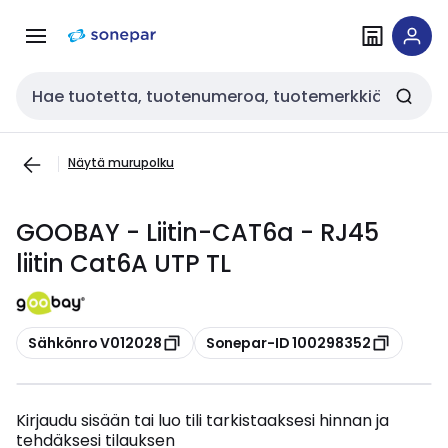
Siirry
Siirry
navigointiin
sisältöön
Haku
Näytä murupolku
GOOBAY - Liitin-CAT6a - RJ45
liitin Cat6A UTP TL
Kopioi
Kopioi
Sähkönro V012028
Sonepar-ID 100298352
Kirjaudu sisään tai luo tili tarkistaaksesi hinnan ja
tehdäksesi tilauksen