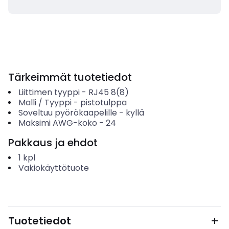
Tärkeimmät tuotetiedot
Liittimen tyyppi
-
RJ45 8(8)
Malli / Tyyppi
-
pistotulppa
Soveltuu pyörökaapelille
-
kyllä
Maksimi AWG-koko
-
24
Pakkaus ja ehdot
1
kpl
Vakiokäyttötuote
Tuotetiedot