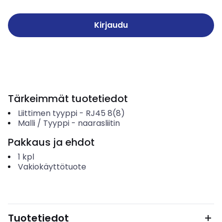
Kirjaudu
Tärkeimmät tuotetiedot
Liittimen tyyppi
-
RJ45 8(8)
Malli / Tyyppi
-
naarasliitin
Pakkaus ja ehdot
1
kpl
Vakiokäyttötuote
Tuotetiedot