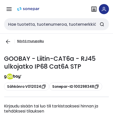
Siirry
Siirry
navigointiin
sisältöön
Haku
Näytä murupolku
GOOBAY - Liitin-CAT6a - RJ45
ulkojatko IP68 Cat6A STP
Kopioi
Kopioi
Sähkönro V012024
Sonepar-ID 100298348
Kirjaudu sisään tai luo tili tarkistaaksesi hinnan ja
tehdäksesi tilauksen