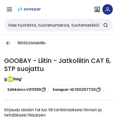
Siirry
Siirry
navigointiin
sisältöön
Haku
Näytä murupolku
GOOBAY - Liitin - Jatkoliitin CAT 6,
STP suojattu
Kopioi
Kopioi
Sähkönro V011399
Sonepar-ID 100297720
Kirjaudu sisään tai luo tili tarkistaaksesi hinnan ja
tehdäksesi tilauksen