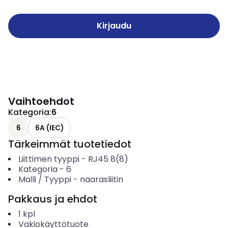
Kirjaudu
Vaihtoehdot
Kategoria
:
6
6
6A (IEC)
Tärkeimmät tuotetiedot
Liittimen tyyppi
-
RJ45 8(8)
Kategoria
-
6
Malli / Tyyppi
-
naarasliitin
Pakkaus ja ehdot
1
kpl
Vakiokäyttötuote