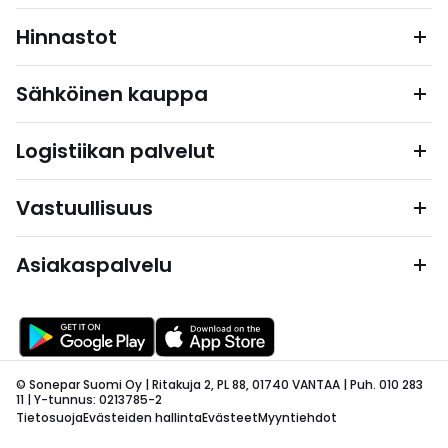
Hinnastot
Sähköinen kauppa
Logistiikan palvelut
Vastuullisuus
Asiakaspalvelu
© Sonepar Suomi Oy | Ritakuja 2, PL 88, 01740 VANTAA | Puh. 010 283
11 | Y-tunnus: 0213785-2
Tietosuoja
Evästeiden hallinta
Evästeet
Myyntiehdot