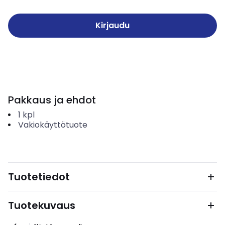
Kirjaudu
Pakkaus ja ehdot
1
kpl
Vakiokäyttötuote
Tuotetiedot
Tuotekuvaus