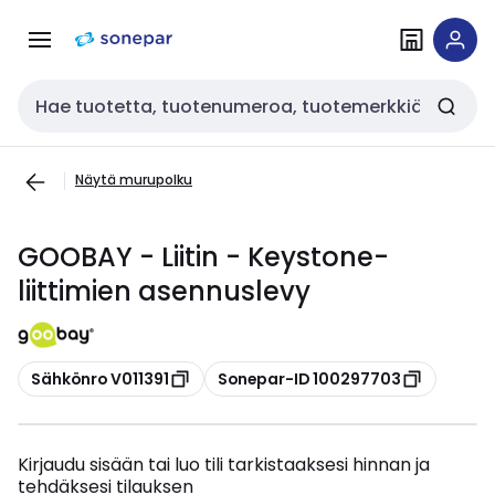
Siirry
Siirry
navigointiin
sisältöön
Haku
Näytä murupolku
GOOBAY - Liitin - Keystone-
liittimien asennuslevy
Kopioi
Kopioi
Sähkönro V011391
Sonepar-ID 100297703
Kirjaudu sisään tai luo tili tarkistaaksesi hinnan ja
tehdäksesi tilauksen