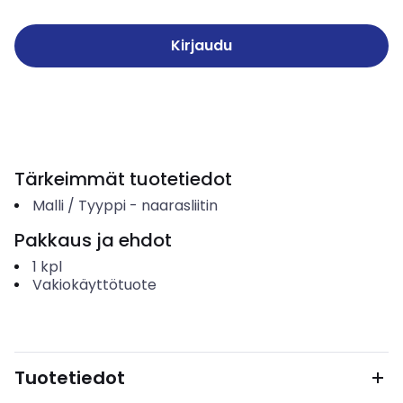
Kirjaudu
Tärkeimmät tuotetiedot
Malli / Tyyppi
-
naarasliitin
Pakkaus ja ehdot
1
kpl
Vakiokäyttötuote
Tuotetiedot