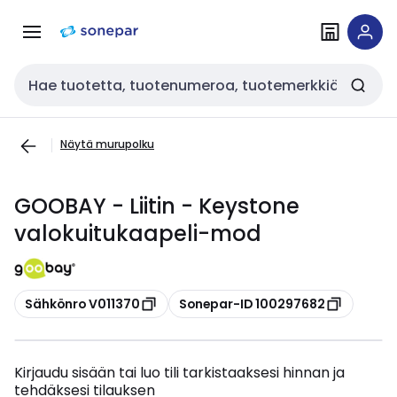
Siirry
Siirry
navigointiin
sisältöön
Haku
Näytä murupolku
GOOBAY - Liitin - Keystone
valokuitukaapeli-mod
Kopioi
Kopioi
Sähkönro V011370
Sonepar-ID 100297682
Kirjaudu sisään tai luo tili tarkistaaksesi hinnan ja
tehdäksesi tilauksen