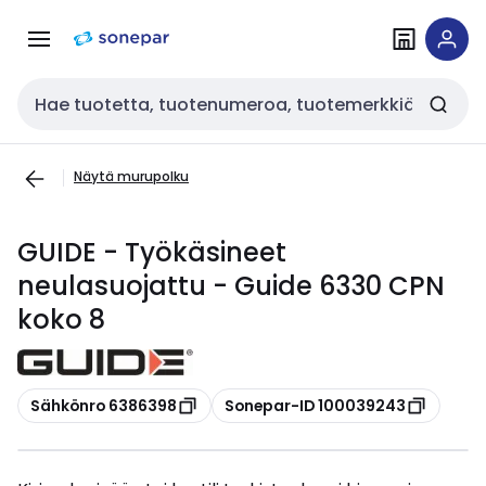
Siirry
Siirry
navigointiin
sisältöön
Haku
Näytä murupolku
GUIDE - Työkäsineet
neulasuojattu - Guide 6330 CPN
koko 8
Kopioi
Kopioi
Sähkönro 6386398
Sonepar-ID 100039243