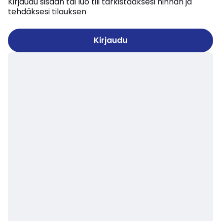
Kirjaudu sisään tai luo tili tarkistaaksesi hinnan ja
tehdäksesi tilauksen
Kirjaudu