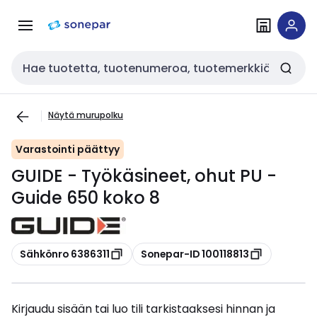
Siirry
Siirry
navigointiin
sisältöön
Haku
Näytä murupolku
Varastointi päättyy
GUIDE - Työkäsineet, ohut PU -
Guide 650 koko 8
Kopioi
Kopioi
Sähkönro 6386311
Sonepar-ID 100118813
Kirjaudu sisään tai luo tili tarkistaaksesi hinnan ja