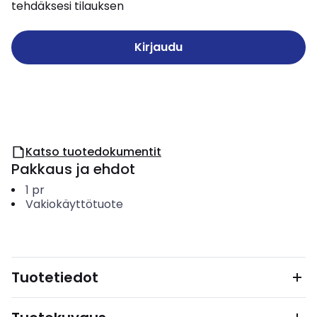
tehdäksesi tilauksen
Kirjaudu
Katso tuotedokumentit
Pakkaus ja ehdot
1
pr
Vakiokäyttötuote
Tuotetiedot