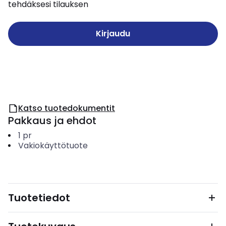
tehdäksesi tilauksen
Kirjaudu
Katso tuotedokumentit
Pakkaus ja ehdot
1
pr
Vakiokäyttötuote
Tuotetiedot