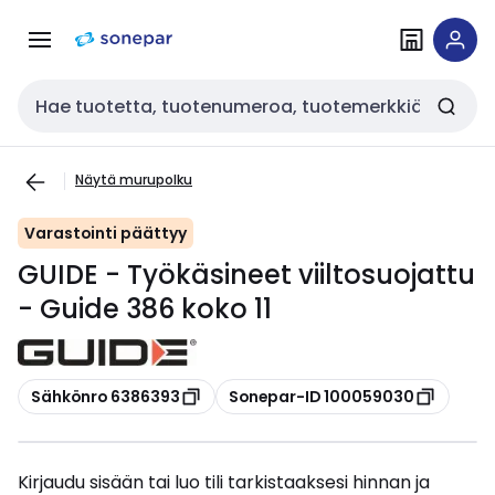
Siirry
Siirry
navigointiin
sisältöön
Haku
Näytä murupolku
Varastointi päättyy
GUIDE - Työkäsineet viiltosuojattu
- Guide 386 koko 11
Kopioi
Kopioi
Sähkönro 6386393
Sonepar-ID 100059030
Kirjaudu sisään tai luo tili tarkistaaksesi hinnan ja