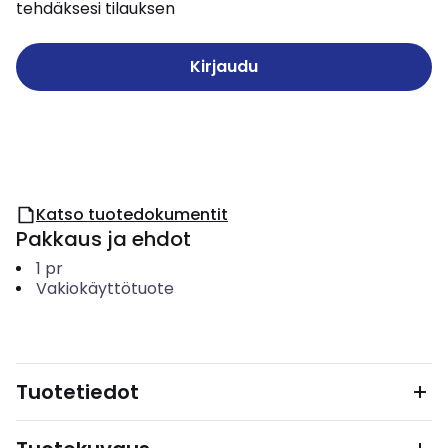
tehdäksesi tilauksen
Kirjaudu
Katso tuotedokumentit
Pakkaus ja ehdot
1
pr
Vakiokäyttötuote
Tuotetiedot