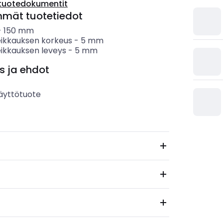
tuotedokumentit
mmät tuotetiedot
-
150
mm
leikkauksen korkeus
-
5
mm
eikkauksen leveys
-
5
mm
s ja ehdot
äyttötuote