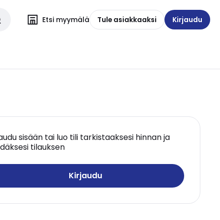
Etsi myymälä
Tule asiakkaaksi
Kirjaudu
jaudu sisään tai luo tili tarkistaaksesi hinnan ja
däksesi tilauksen
Kirjaudu