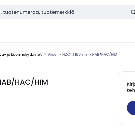
va- ja kuormakytkimet
Akseli - HZC111 150mm k.HAB/HAC/HIM
k.HAB/HAC/HIM
Kir
teh