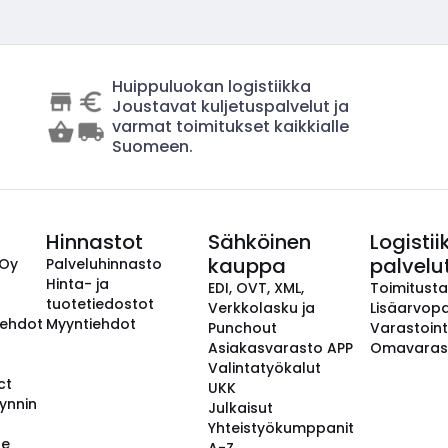
Huippuluokan logistiikka
Joustavat kuljetuspalvelut ja
varmat toimitukset kaikkialle
Suomeen.
Hinnastot
Sähköinen
Logistii
kauppa
palvelu
 Oy
Palveluhinnasto
Hinta- ja
EDI, OVT, XML,
Toimitust
tuotetiedostot
Verkkolasku ja
Lisäarvopa
aehdot
Myyntiehdot
Punchout
Varastoint
Asiakasvarasto APP
Omavaras
Valintatyökalut
ct
UKK
ynnin
Julkaisut
Yhteistyökumppanit
se