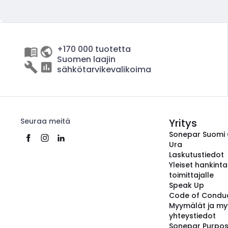
+170 000 tuotetta
Suomen laajin
sähkötarvikevalikoima
Seuraa meitä
Yritys
Sonepar Suomi
Ura
Laskutustiedot
Yleiset hankint
toimittajalle
Speak Up
Code of Condu
Myymälät ja my
yhteystiedot
Sonepar Purpo