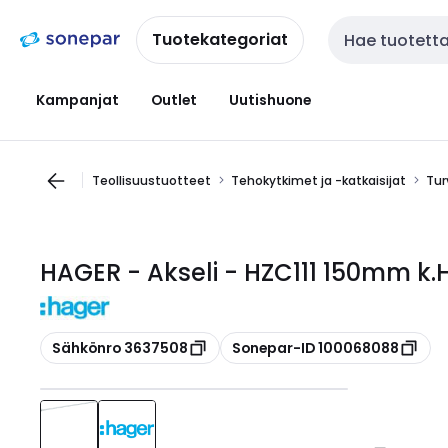
Siirry
Siirry
navigointiin
sisältöön
Tuotekategoriat
Haku
Kampanjat
Outlet
Uutishuone
Teollisuustuotteet
Tehokytkimet ja -katkaisijat
Tur
HAGER - Akseli - HZC111 150mm 
Kopioi
Kopioi
Sähkönro 3637508
Sonepar-ID 100068088