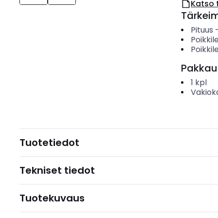
Katso 
Tärkei
Pituus
Poikki
Poikkil
Pakkau
1
kpl
Vakiok
Tuotetiedot
Tekniset tiedot
Tuotekuvaus