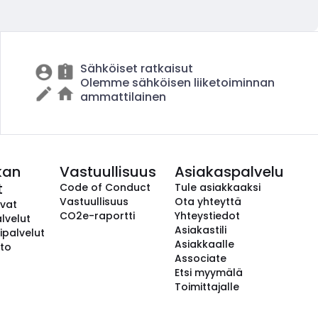
Sähköiset ratkaisut
Olemme sähköisen liiketoiminnan
ammattilainen
kan
Vastuullisuus
Asiakaspalvelu
t
Code of Conduct
Tule asiakkaaksi
Vastuullisuus
Ota yhteyttä
avat
CO2e-raportti
Yhteystiedot
lvelut
Asiakastili
ipalvelut
Asiakkaalle
to
Associate
Etsi myymälä
Toimittajalle