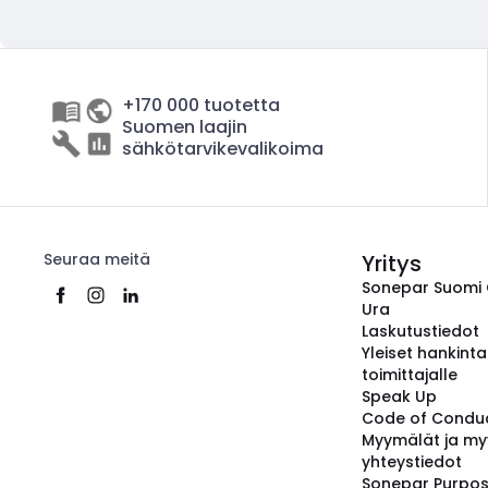
+170 000 tuotetta
Suomen laajin
sähkötarvikevalikoima
Seuraa meitä
Yritys
Sonepar Suomi
Ura
Laskutustiedot
Yleiset hankint
toimittajalle
Speak Up
Code of Condu
Myymälät ja my
yhteystiedot
Sonepar Purpo