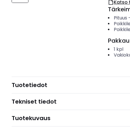
Katso 
Tärkei
Pituus
Poikki
Poikkil
Pakkau
1
kpl
Vakiok
Tuotetiedot
Tekniset tiedot
Tuotekuvaus