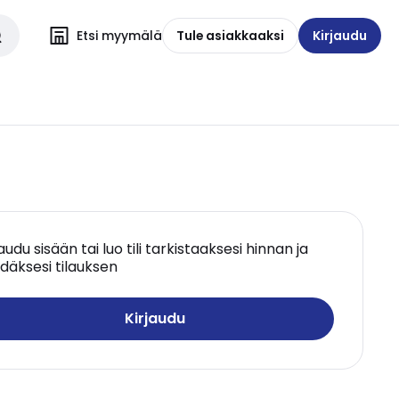
Etsi myymälä
Tule asiakkaaksi
Kirjaudu
jaudu sisään tai luo tili tarkistaaksesi hinnan ja
däksesi tilauksen
Kirjaudu