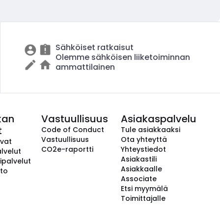
Sähköiset ratkaisut
Olemme sähköisen liiketoiminnan
ammattilainen
kan
Vastuullisuus
Asiakaspalvelu
t
Code of Conduct
Tule asiakkaaksi
Vastuullisuus
Ota yhteyttä
avat
CO2e-raportti
Yhteystiedot
lvelut
Asiakastili
ipalvelut
Asiakkaalle
to
Associate
Etsi myymälä
Toimittajalle