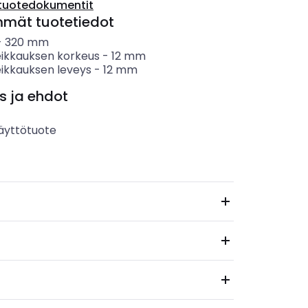
tuotedokumentit
mmät tuotetiedot
-
320
mm
leikkauksen korkeus
-
12
mm
eikkauksen leveys
-
12
mm
s ja ehdot
äyttötuote