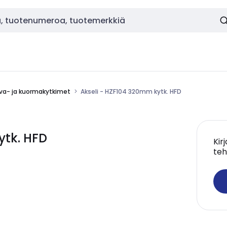
va- ja kuormakytkimet
Akseli - HZF104 320mm kytk. HFD
ytk. HFD
Kir
teh