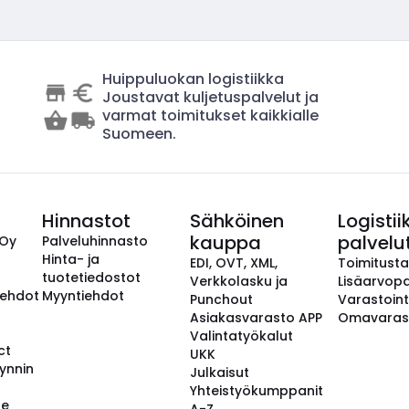
Huippuluokan logistiikka
Joustavat kuljetuspalvelut ja
varmat toimitukset kaikkialle
Suomeen.
Hinnastot
Sähköinen
Logistii
kauppa
palvelu
 Oy
Palveluhinnasto
Hinta- ja
EDI, OVT, XML,
Toimitust
tuotetiedostot
Verkkolasku ja
Lisäarvopa
aehdot
Myyntiehdot
Punchout
Varastoint
Asiakasvarasto APP
Omavaras
Valintatyökalut
ct
UKK
ynnin
Julkaisut
Yhteistyökumppanit
se