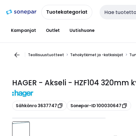
Siirry
Siirry
navigointiin
sisältöön
Tuotekategoriat
Haku
Kampanjat
Outlet
Uutishuone
Teollisuustuotteet
Tehokytkimet ja -katkaisijat
Tur
HAGER - Akseli - HZF104 320mm k
Kopioi
Kopioi
Sähkönro 3637747
Sonepar-ID 100030647