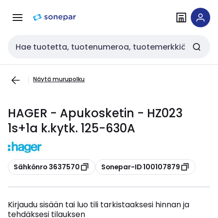
Siirry
Siirry
navigointiin
sisältöön
Haku
Näytä murupolku
HAGER - Apukosketin - HZ023
1s+1a k.kytk. 125-630A
Kopioi
Kopioi
Sähkönro 3637570
Sonepar-ID 100107879
Kirjaudu sisään tai luo tili tarkistaaksesi hinnan ja
tehdäksesi tilauksen