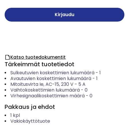
Kirjaudu
Katso tuotedokumentit
Tärkeimmät tuotetiedot
Sulkeutuvien koskettimien lukumäärä
-
1
Avautuvien koskettimien lukumäärä
-
1
Mitoitusvirta Ie, AC-15, 230 V
-
5
A
Vaihtokoskettimien lukumäärä
-
0
Virhesignaalikoskettimien määrä
-
0
Pakkaus ja ehdot
1
kpl
Vakiokäyttötuote