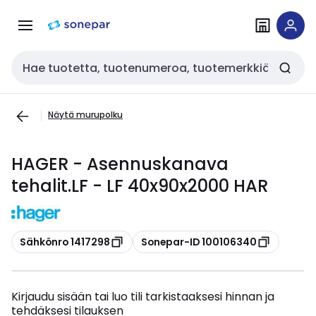
Siirry
Siirry
navigointiin
sisältöön
Haku
Näytä murupolku
HAGER - Asennuskanava
tehalit.LF - LF 40x90x2000 HAR
Kopioi
Kopioi
Sähkönro 1417298
Sonepar-ID 100106340
Kirjaudu sisään tai luo tili tarkistaaksesi hinnan ja
tehdäksesi tilauksen