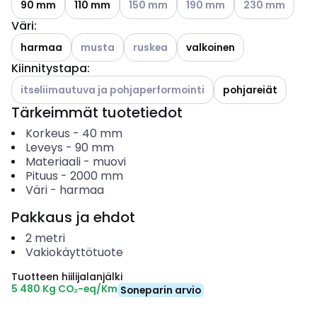
90 mm
110 mm
150 mm
190 mm
230 mm
Väri
:
Katso käytettävissä olevat vaihtoehdot
Katso käytettävissä olevat vaihtoehdo
harmaa
musta
ruskea
valkoinen
Kiinnitystapa
:
Katso käytettävissä olevat vaihtoehdot
itseliimautuva ja pohjaperformointi
pohjareiät
Tärkeimmät tuotetiedot
Korkeus
-
40
mm
Leveys
-
90
mm
Materiaali
-
muovi
Pituus
-
2000
mm
Väri
-
harmaa
Pakkaus ja ehdot
2
metri
Vakiokäyttötuote
Tuotteen hiilijalanjälki
5 480 Kg CO₂-eq/Km
Soneparin arvio