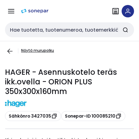
Siirry
Siirry
navigointiin
sisältöön
Haku
Näytä murupolku
HAGER - Asennuskotelo teräs
ikk.ovella - ORION PLUS
350x300x160mm
Kopioi
Kopioi
Sähkönro 3427035
Sonepar-ID 100085210