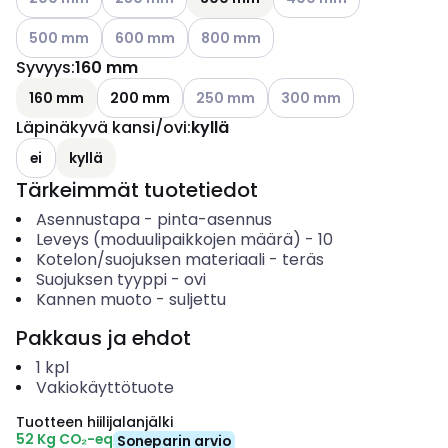
Katso käytettävissä olevat vaihtoehdot
Katso käytettävissä olevat vaihtoehdot
Katso käytettävissä olevat vaihtoeh
500 mm
600 mm
800 mm
Syvyys
:
160 mm
Katso käytettävissä olevat vaihtoehd
Katso käytettävissä olev
160 mm
200 mm
250 mm
300 mm
Läpinäkyvä kansi/ovi
:
kyllä
ei
kyllä
Tärkeimmät tuotetiedot
Asennustapa
-
pinta-asennus
Leveys (moduulipaikkojen määrä)
-
10
Kotelon/suojuksen materiaali
-
teräs
Suojuksen tyyppi
-
ovi
Kannen muoto
-
suljettu
Pakkaus ja ehdot
1
kpl
Vakiokäyttötuote
Tuotteen hiilijalanjälki
52 Kg CO₂-eq
Soneparin arvio