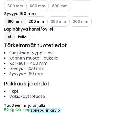
Katso käytettävissä olevat vaihtoehdot
Katso käytettävissä olevat vaihtoehdot
Katso käytettävissä olevat vaihtoeh
500 mm
600 mm
800 mm
Syvyys
:
160 mm
Katso käytettävissä olevat vaihtoehd
Katso käytettävissä olev
160 mm
200 mm
250 mm
300 mm
Läpinäkyvä kansi/ovi
:
ei
ei
kyllä
Tärkeimmät tuotetiedot
Suojuksen tyyppi
-
ovi
Kannen muoto
-
aukolla
Korkeus
-
400
mm
Leveys
-
300
mm
Syvyys
-
160
mm
Pakkaus ja ehdot
1
kpl
Vakiokäyttötuote
Tuotteen hiilijalanjälki
52 Kg CO₂-eq
Soneparin arvio