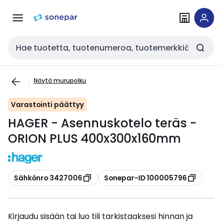
Siirry
Siirry
navigointiin
sisältöön
Haku
Näytä murupolku
Varastointi päättyy
HAGER - Asennuskotelo teräs -
ORION PLUS 400x300x160mm
Kopioi
Kopioi
Sähkönro 3427006
Sonepar-ID 100005796
Kirjaudu sisään tai luo tili tarkistaaksesi hinnan ja