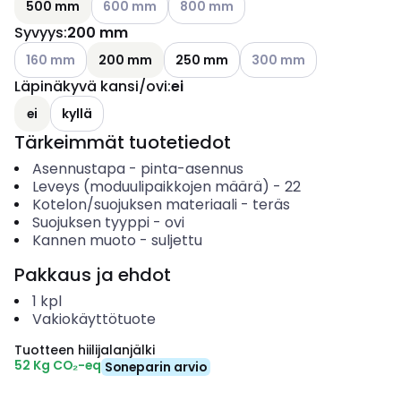
500 mm
600 mm
800 mm
Syvyys
:
200 mm
Katso käytettävissä olevat vaihtoehdot
Katso käytettävissä olev
160 mm
200 mm
250 mm
300 mm
Läpinäkyvä kansi/ovi
:
ei
ei
kyllä
Tärkeimmät tuotetiedot
Asennustapa
-
pinta-asennus
Leveys (moduulipaikkojen määrä)
-
22
Kotelon/suojuksen materiaali
-
teräs
Suojuksen tyyppi
-
ovi
Kannen muoto
-
suljettu
Pakkaus ja ehdot
1
kpl
Vakiokäyttötuote
Tuotteen hiilijalanjälki
52 Kg CO₂-eq
Soneparin arvio