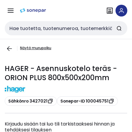
Siirry
Siirry
navigointiin
sisältöön
Haku
Näytä murupolku
HAGER - Asennuskotelo teräs -
ORION PLUS 800x500x200mm
Kopioi
Kopioi
Sähkönro 3427021
Sonepar-ID 100045751
Kirjaudu sisään tai luo tili tarkistaaksesi hinnan ja
tehdäksesi tilauksen