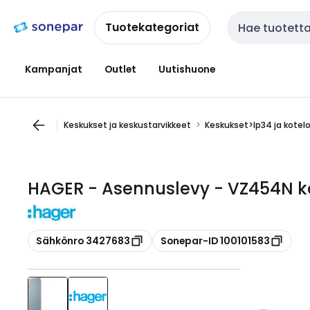
Siirry
Siirry
navigointiin
sisältöön
Tuotekategoriat
Haku
Kampanjat
Outlet
Uutishuone
Keskukset ja keskustarvikkeet
Keskukset>Ip34 ja kotel
HAGER - Asennuslevy - VZ454N ko
Kopioi
Kopioi
Sähkönro 3427683
Sonepar-ID 100101583