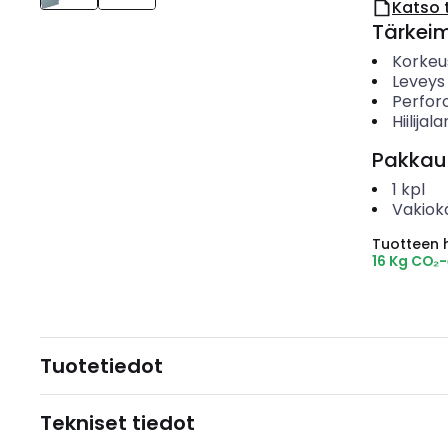
Katso 
Tärkei
Korkeu
Leveys
Perforo
Hiilijala
Pakkau
1
kpl
Vakiok
Tuotteen hi
16 Kg CO₂
Tuotetiedot
Tekniset tiedot