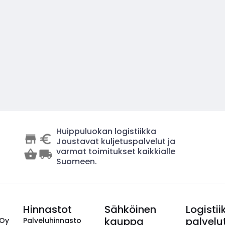
Huippuluokan logistiikka
Joustavat kuljetuspalvelut ja
varmat toimitukset kaikkialle
Suomeen.
Hinnastot
Sähköinen
Logistii
kauppa
palvelu
 Oy
Palveluhinnasto