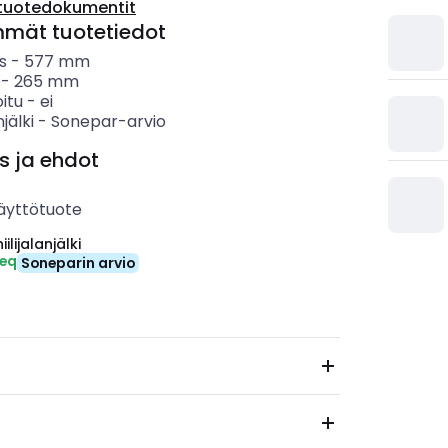
tuotedokumentit
mmät tuotetiedot
s
-
577
mm
-
265
mm
itu
-
ei
njälki
-
Sonepar-arvio
s ja ehdot
äyttötuote
ilijalanjälki
-eq
Soneparin arvio