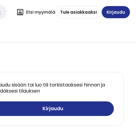
Etsi myymälä
Tule asiakkaaksi
Kirjaudu
jaudu sisään tai luo tili tarkistaaksesi hinnan ja
däksesi tilauksen
Kirjaudu