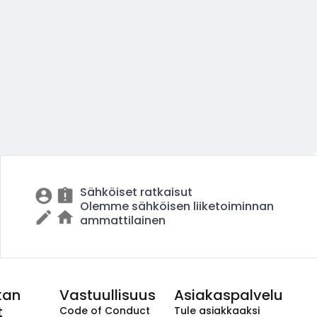
Sähköiset ratkaisut
Olemme sähköisen liiketoiminnan
ammattilainen
kan
Vastuullisuus
Asiakaspalvelu
t
Code of Conduct
Tule asiakkaaksi