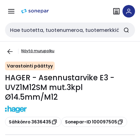
Siirry
Siirry
navigointiin
sisältöön
Haku
Näytä murupolku
Varastointi päättyy
HAGER - Asennustarvike E3 -
UVZ1M12SM mut.3kpl
Ø14.5mm/M12
Kopioi
Kopioi
Sähkönro 3636435
Sonepar-ID 100097505