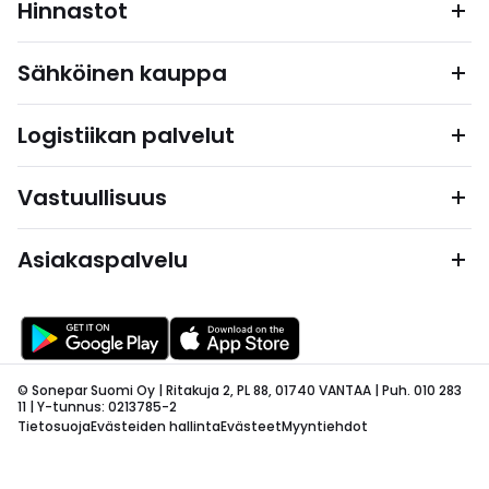
Hinnastot
Sähköinen kauppa
Logistiikan palvelut
Vastuullisuus
Asiakaspalvelu
© Sonepar Suomi Oy | Ritakuja 2, PL 88, 01740 VANTAA | Puh. 010 283
11 | Y-tunnus: 0213785-2
Tietosuoja
Evästeiden hallinta
Evästeet
Myyntiehdot