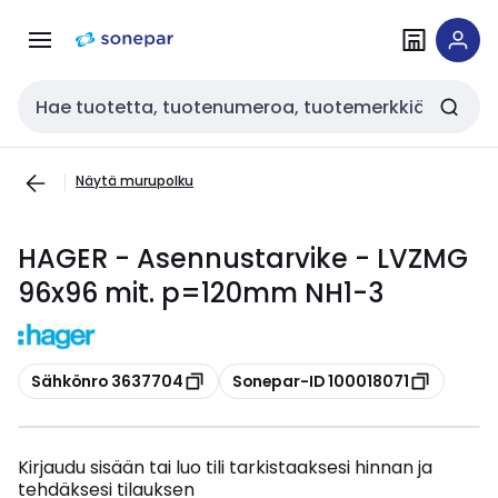
Siirry
Siirry
navigointiin
sisältöön
Haku
Näytä murupolku
HAGER - Asennustarvike - LVZMG
96x96 mit. p=120mm NH1-3
Kopioi
Kopioi
Sähkönro 3637704
Sonepar-ID 100018071
Kirjaudu sisään tai luo tili tarkistaaksesi hinnan ja
tehdäksesi tilauksen