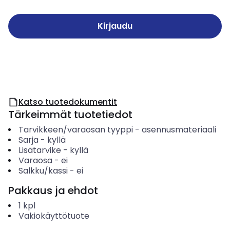
Kirjaudu
Katso tuotedokumentit
Tärkeimmät tuotetiedot
Tarvikkeen/varaosan tyyppi
-
asennusmateriaali
Sarja
-
kyllä
Lisätarvike
-
kyllä
Varaosa
-
ei
Salkku/kassi
-
ei
Pakkaus ja ehdot
1
kpl
Vakiokäyttötuote