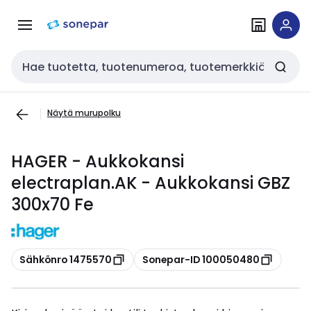
Siirry
Siirry
navigointiin
sisältöön
Haku
Näytä murupolku
HAGER - Aukkokansi
electraplan.AK - Aukkokansi GBZ
300x70 Fe
Kopioi
Kopioi
Sähkönro 1475570
Sonepar-ID 100050480