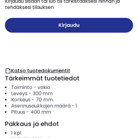
Kirjaudu sisään tai luo tili tarkistaaksesi hinnan ja
tehdäksesi tilauksen
Kirjaudu
Katso tuotedokumentit
Tärkeimmät tuotetiedot
Toiminto
-
vakio
Leveys
-
300
mm
Korkeus
-
70
mm
Asennusaukkojen määrä
-
1
Pituus
-
400
mm
Pakkaus ja ehdot
1
kpl