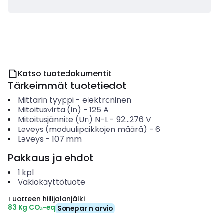
Katso tuotedokumentit
Tärkeimmät tuotetiedot
Mittarin tyyppi
-
elektroninen
Mitoitusvirta (In)
-
125
A
Mitoitusjännite (Un) N-L
-
92...276
V
Leveys (moduulipaikkojen määrä)
-
6
Leveys
-
107
mm
Pakkaus ja ehdot
1
kpl
Vakiokäyttötuote
Tuotteen hiilijalanjälki
83 Kg CO₂-eq
Soneparin arvio