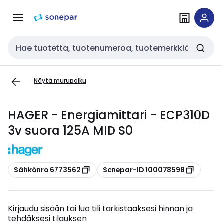
Siirry
Siirry
navigointiin
sisältöön
Haku
Näytä murupolku
HAGER - Energiamittari - ECP310D
3v suora 125A MID S0
Kopioi
Kopioi
Sähkönro 6773562
Sonepar-ID 100078598
Kirjaudu sisään tai luo tili tarkistaaksesi hinnan ja
tehdäksesi tilauksen