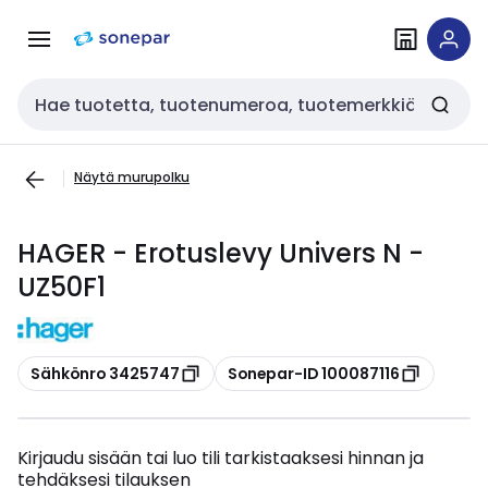
Siirry
Siirry
navigointiin
sisältöön
Haku
Näytä murupolku
HAGER - Erotuslevy Univers N -
UZ50F1
Kopioi
Kopioi
Sähkönro 3425747
Sonepar-ID 100087116
Kirjaudu sisään tai luo tili tarkistaaksesi hinnan ja
tehdäksesi tilauksen