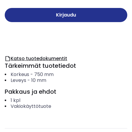
Kirjaudu
Katso tuotedokumentit
Tärkeimmät tuotetiedot
Korkeus
-
750
mm
Leveys
-
10
mm
Pakkaus ja ehdot
1
kpl
Vakiokäyttötuote